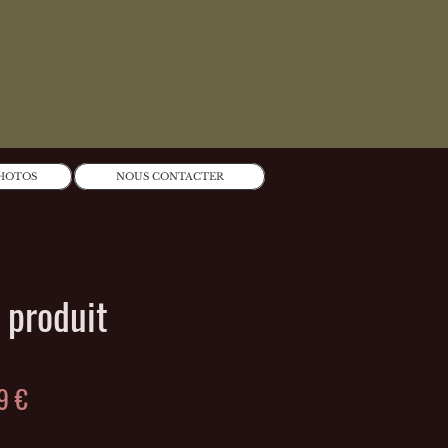
PHOTOS
NOUS CONTACTER
n produit
Prix
9 €
nal
promotionnel