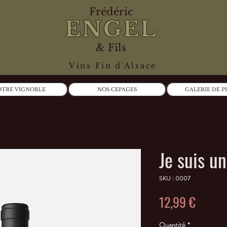
Frédéric
ENGEL
& Fils
Vins Fin d'Alsace
TRE VIGNOBLE
NOS CEPAGES
GALERIE DE 
Je suis u
SKU : 0007
Prix
12,99 €
Quantité
*